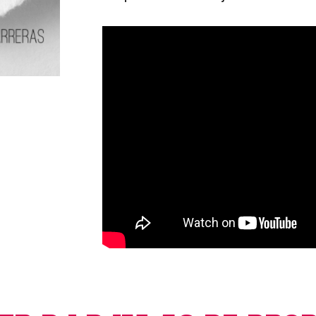
A9
cantidad