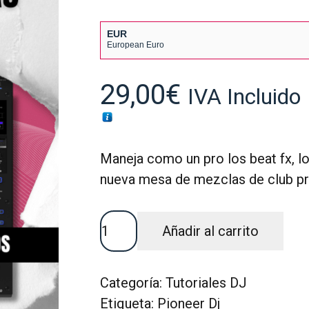
EUR
European Euro
USD
USA dollar
29,00
€
IVA Incluido
Maneja como un pro los beat fx, l
nueva mesa de mezclas de club pr
TUTORIAL
Añadir al carrito
TÉCNICO
PIONEER
DJ
Categoría:
Tutoriales DJ
DJM-
Etiqueta:
Pioneer Dj