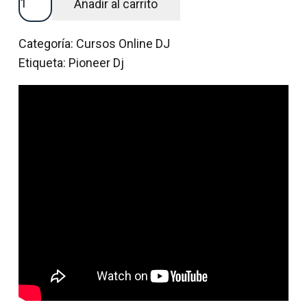
Añadir al carrito
ONLINE
DJ
Categoría:
Cursos Online DJ
PROFESIONAL
Etiqueta:
Pioneer Dj
CON
EQUIPOS
PIONEER
DJ
cantidad