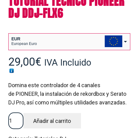
TUTORIAL TÉCNICO PIONEER
DJ DDJ-FLX6
EUR
European Euro
USD
29,00
€
IVA Incluido
USA dollar
Domina este controlador de 4 canales
de PIONEER, la instalación de rekordbox y Serato
DJ Pro, así como múltiples utilidades avanzadas.
TUTORIAL
Añadir al carrito
TÉCNICO
PIONEER