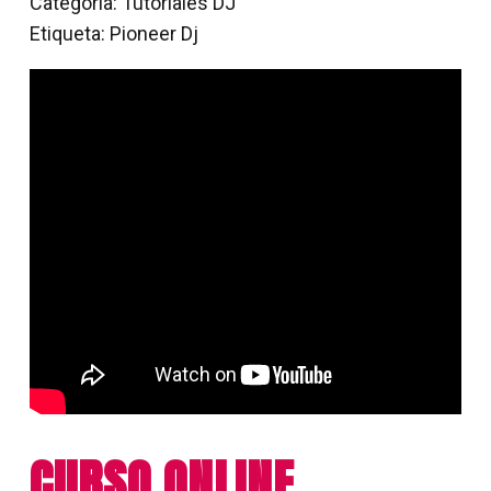
Categoría:
Tutoriales DJ
DJ
Etiqueta:
Pioneer Dj
DDJ-
FLX6
cantidad
CURSO ONLINE