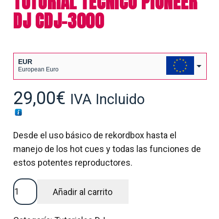
TUTORIAL TÉCNICO PIONEER
DJ CDJ-3000
EUR
European Euro
USD
29,00
€
IVA Incluido
USA dollar
Desde el uso básico de rekordbox hasta el
manejo de los hot cues y todas las funciones de
estos potentes reproductores.
TUTORIAL
Añadir al carrito
TÉCNICO
PIONEER