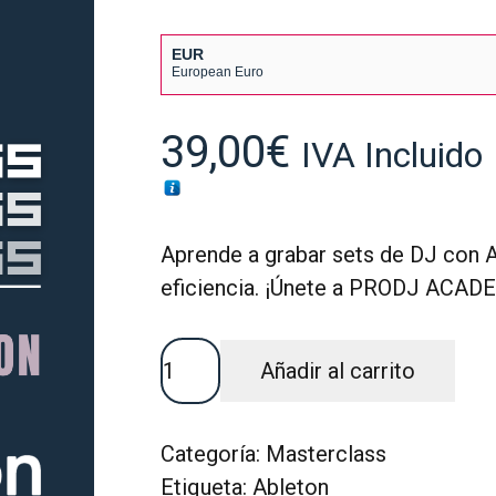
EUR
European Euro
USD
USA dollar
39,00
€
IVA Incluido
Aprende a grabar sets de DJ con Ab
eficiencia. ¡Únete a PRODJ ACAD
GRABA
Añadir al carrito
TU
SESIÓN
CON
Categoría:
Masterclass
ABLETON
Etiqueta:
Ableton