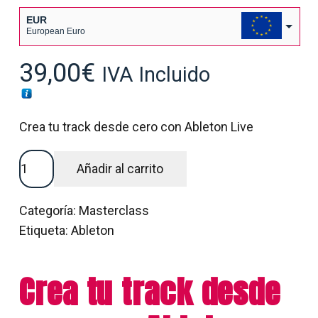
EUR
European Euro
USD
39,00
€
IVA Incluido
USA dollar
Crea tu track desde cero con Ableton Live
CREA
Añadir al carrito
TU
TRACK
Categoría:
Masterclass
DESDE
Etiqueta:
Ableton
CERO
CON
Crea tu track desde
ABLETON
LIVE
cantidad