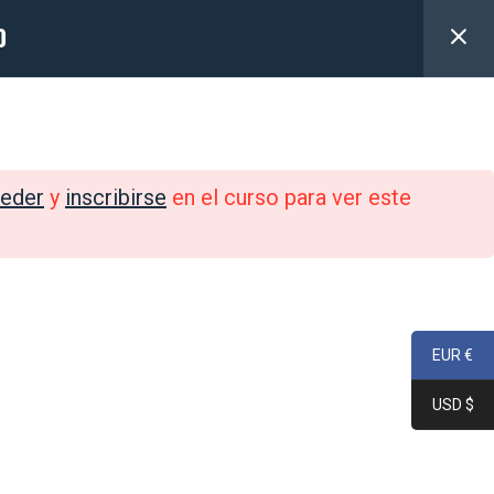
0
LOGIN
Fotos
FAQ
Contacto
eder
y
inscribirse
en el curso para ver este
EUR €
USD $
SÍGUENOS EN