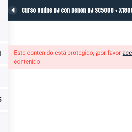
Curso Online DJ con Denon DJ SC5000 + X180
ratis
Directorio DJ
Tienda DJ
Sorteos
Opiniones
Este contenido está protegido, ¡por favor
acc
1
contenido!
5
INFORMACIÓN