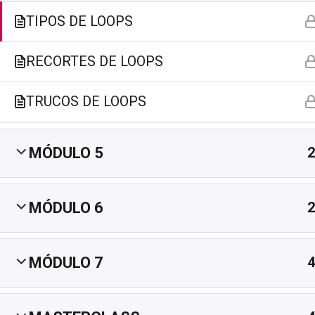
TIPOS DE LOOPS
PRODJ ACADEMY
C/ José Colucho Moñino 19, P.I. La Polvorista
RECORTES DE LOOPS
30500 Molina de Segura (Murcia)
(+34) 653 33 92 89
TRUCOS DE LOOPS
info@prodjacademy.com
Lunes a Viernes de 09:00h a 17:00h
MÓDULO 5​
2
MÓDULO 6​
2
MÓDULO 7
4