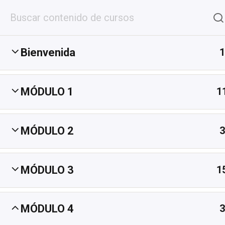
Inicio
Cursos DJ
Lecciones G
Bienvenida
1
Inicio
Cursos Dj
Cursos Online DJ
MÓDULO 1
1
MÓDULO 2​
3
MÓDULO 3​
1
CONTÁCTENOS
MÓDULO 4​
3