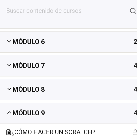
MÓDULO 5
2
Inicio
Cursos DJ
Lecciones G
MÓDULO 6
2
Inicio
Cursos Dj
Cursos Online DJ
MÓDULO 7
4
MÓDULO 8
4
MÓDULO 9
4
CONTÁCTENOS
¿CÓMO HACER UN SCRATCH?