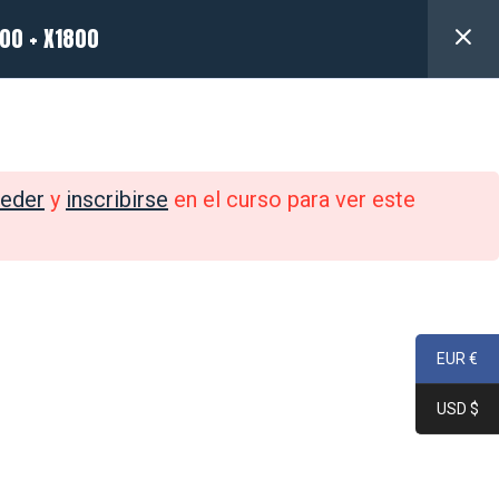
00 + X1800
LOGIN
Fotos
FAQ
Contacto
eder
y
inscribirse
en el curso para ver este
EUR €
USD $
SÍGUENOS EN