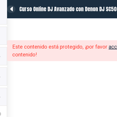
Curso Online DJ Avanzado con Denon DJ SC50
ratis
Directorio DJ
Tienda DJ
Sorteos
Opiniones
Este contenido está protegido, ¡por favor
acc
contenido!
INFORMACIÓN