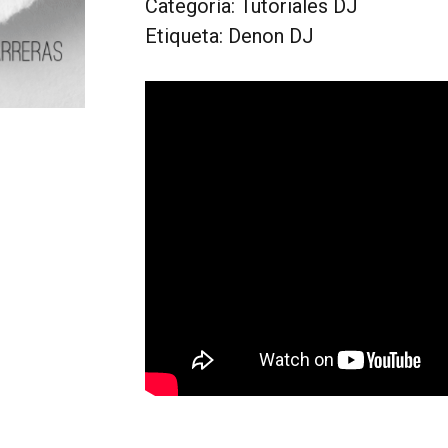
DJ
Categoría:
Tutoriales DJ
PRIME
Etiqueta:
Denon DJ
2
Y
PRIME
4
cantidad