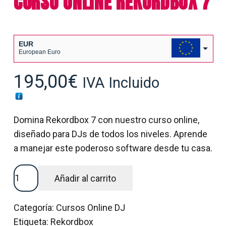
CURSO ONLINE REKORDBOX 7
EUR
European Euro
USD
195,00
€
IVA Incluido
USA dollar
Domina Rekordbox 7 con nuestro curso online,
diseñado para DJs de todos los niveles. Aprende
a manejar este poderoso software desde tu casa.
CURSO
Añadir al carrito
ONLINE
REKORDBOX
Categoría:
Cursos Online DJ
7
Etiqueta:
Rekordbox