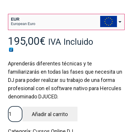
EUR
European Euro
USD
195,00
€
IVA Incluido
USA dollar
Aprenderás diferentes técnicas y te
familiarizarás en todas las fases que necesita un
DJ para poder realizar su trabajo de una forma
profesional con el software nativo para Hercules
denominado DJUCED.
CURSO
Añadir al carrito
ONLINE
DJUCED
Categoría:
Cursos Online DJ